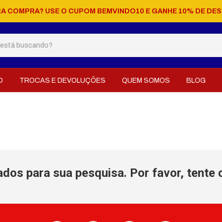
RA COMPRA? USE O CUPOM BEMVINDO10 E GANHE 10% DE DE
O
TROCAS E DEVOLUÇÕES
QUEM SOMOS
BLOG
dos para sua pesquisa. Por favor, tente c