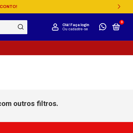
SCONTO!
0
Olá!
Faça login
Ou cadastre-se
om outros filtros.