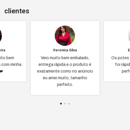
clientes
ira
Veronica Silva
E
ito bem
Veio muito bem embalado,
Os potes 
a com minha
entrega rápida e o produto é
foi ráp
❤️
exatamente como no anúncio
perf
eu amei muito, tamanho
perfeito.