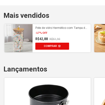
Mais vendidos
Pote de vidro Hermético com Tampa de
Bambu 1300ml Porta Mantimentos e
-
17
%
OFF
Alimentos Pote organizador
R$42,88
R$51,90
COMPRAR
Lançamentos