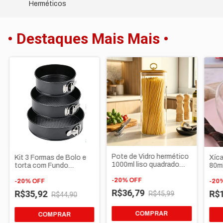
Herméticos
• Destaques Mais Mais •
Pote de Vidro hermético
Kit 3 Formas de Bolo e
Xíca
1000ml liso quadrado
torta com Fundo
80ml
resistente Tampa
Removível Redonda
Chá
Bambu puxador argola
-
20
%
OFF
antiaderente
-
20
%
OFF
Exp
-
20
Dourada
R$36,79
R$35,92
R$
R$45,99
R$44,90