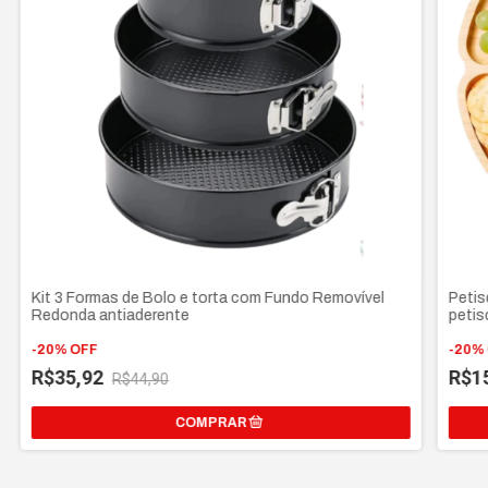
Kit 3 Formas de Bolo e torta com Fundo Removível
Petis
Redonda antiaderente
petis
-
20
%
OFF
-
20
%
R$35,92
R$1
R$44,90