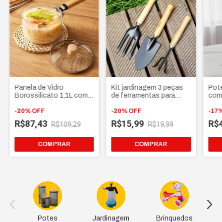
Panela de Vidro
Kit jardinagem 3 peças
Pote
Borossilicato 1,1L com
de ferramentas para
com
tampa e cabo de madeira
horta e jardim cabo de
130
-
20
%
OFF
madeira
-
20
%
OFF
Man
-
17
Ali
R$87,43
R$15,99
R$
R$109,29
R$19,99
org
COMPRAR
Potes
Jardinagem
Brinquedos
Ch