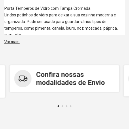
Porta Temperos de Vidro com Tampa Cromada
Lindos potinhos de vidro para deixar a sua cozinha moderna e
organizada. Pode ser usado para guardar vários tipos de
temperos, como pimenta, canela, louro, noz moscada, páprica,
curry, etc.
Ver mais
Outro jeito de usar é para organizar itens pequenos, como botões,
zíperes, pregos, porcas, etc. Assim, os objetos estão sempre
organizados e você não corre o risco de perdê-los.
Confira nossas
O conjunto contém 4 potes de vidro com tampa de plástico
modalidades de Envio
cromada, um acabamento moderno e de qualidade. A tampa é de
rosca, o que permite uma melhor vedação e conservação do item
que estiver armazenado.
O formato do pote permite que ele fique em até 3 posições
diferentes.
CARACTERÍSTICAS
Material: Vidro e plástico