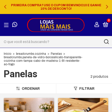
PRIMEIRA COMPRA? USE O CUPOM BEMVINDO10 E GANHE
10% DE DESCONTO!
0
Início
>
breadcrumbs.cozinha
>
Panelas
>
breadcrumbs.panela-de-vidro-borossilicato-transparente-
cozinha-com-tampa-cabo-de-madeira-1-8l-resistente-
ao-fogo
Panelas
2 produtos
ORDENAR
FILTRAR