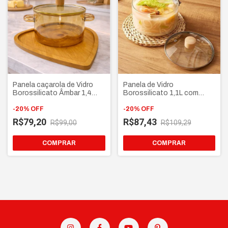
Panela caçarola de Vidro
Panela de Vidro
Borossilicato Âmbar 1,4
Borossilicato 1,1L com
Litros com tampa e alça
tampa e cabo de madeira
dupla
-
20
%
OFF
-
20
%
OFF
R$79,20
R$87,43
R$99,00
R$109,29
COMPRAR
COMPRAR