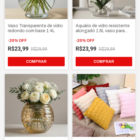
Vaso Transparente de vidro
Aquário de vidro resistente
redondo com base 1.4L
alongado 1.6L vaso para
aquários, terrários e Plantas
-
20
%
OFF
-
20
%
OFF
R$23,99
R$23,99
R$29,99
R$29,99