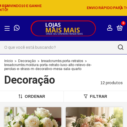
ENVIO RÁPIDO PARA TODO O PAÍS!
0
Início
>
Decoração
>
breadcrumbs.porta-retratos
>
breadcrumbs.moldura-porta-retrato-luxo-alto-relevo-de-
perolas-e-strass-m-decorativo-mesa-sala-quarto
Decoração
12 produtos
ORDENAR
FILTRAR