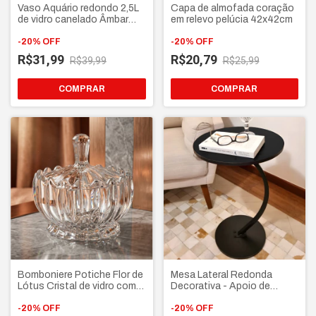
Vaso Aquário redondo 2,5L
Capa de almofada coração
de vidro canelado Âmbar
em relevo pelúcia 42x42cm
Multiuso decorativo para
arranjos Peixes Terrários
-
20
%
OFF
-
20
%
OFF
R$31,99
R$20,79
R$39,99
R$25,99
COMPRAR
Bomboniere Potiche Flor de
Mesa Lateral Redonda
Lótus Cristal de vidro com
Decorativa - Apoio de
Tampa – Porta doces
canto Sofá Cama Multiuso
Baleiro Açucareiro
-
20
%
OFF
estilo industrial
-
20
%
OFF