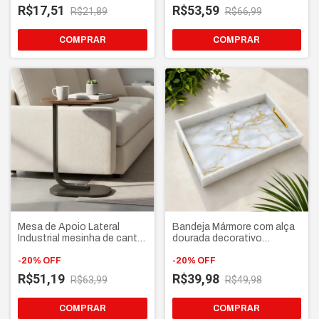
decorativo luxo
R$17,51
R$53,59
R$21,89
R$66,99
COMPRAR
COMPRAR
Mesa de Apoio Lateral
Bandeja Mármore com alça
Industrial mesinha de canto
dourada decorativo
para Sofá e Cama - Base
abstrato Para Mesa
Ferro e Tampo MDF Luxo
-
20
%
OFF
Cozinha Quarto Cantinho
-
20
%
OFF
do café
R$51,19
R$39,98
R$63,99
R$49,98
COMPRAR
COMPRAR