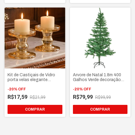
Kit de Castiçais de Vidro
Arvore de Natal 1.8m 400
porta velas elegante
Galhos Verde decoração
decorativo
natalina
-
20
%
OFF
-
20
%
OFF
R$17,59
R$79,99
R$21,99
R$99,99
COMPRAR