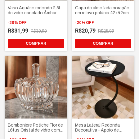
Vaso Aquário redondo 2,5L
Capa de almofada coração
de vidro canelado Âmbar
em relevo pelúcia 42x42cm
Multiuso decorativo para
arranjos Peixes Terrários
-
20
%
OFF
-
20
%
OFF
R$31,99
R$20,79
R$39,99
R$25,99
COMPRAR
Bomboniere Potiche Flor de
Mesa Lateral Redonda
Lótus Cristal de vidro com
Decorativa - Apoio de
Tampa – Porta doces
canto Sofá Cama Multiuso