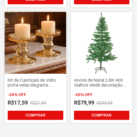
Kit de Castiçais de Vidro
Arvore de Natal 1.8m 400
porta velas elegante
Galhos Verde decoração
decorativo
natalina
-
20
%
OFF
-
20
%
OFF
R$17,59
R$79,99
R$21,99
R$99,99
COMPRAR