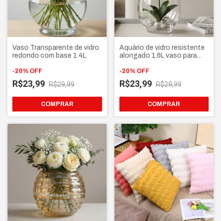
Vaso Transparente de vidro
Aquário de vidro resistente
redondo com base 1.4L
alongado 1.6L vaso para
aquários, terrários e Plantas
-
20
%
OFF
-
20
%
OFF
R$23,99
R$23,99
R$29,99
R$29,99