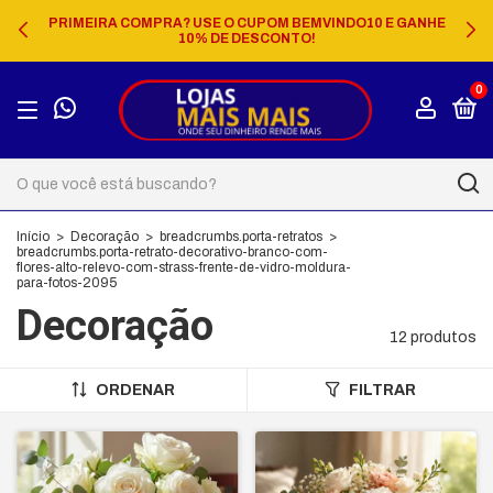
PRIMEIRA COMPRA? USE O CUPOM BEMVINDO10 E GANHE
10% DE DESCONTO!
0
Início
>
Decoração
>
breadcrumbs.porta-retratos
>
breadcrumbs.porta-retrato-decorativo-branco-com-
flores-alto-relevo-com-strass-frente-de-vidro-moldura-
para-fotos-2095
Decoração
12 produtos
ORDENAR
FILTRAR