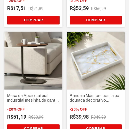
Baleiro Açucareiro
-
20
%
OFF
estilo industrial
-
20
%
OFF
decorativo luxo
R$17,51
R$53,59
R$21,89
R$66,99
COMPRAR
COMPRAR
Mesa de Apoio Lateral
Bandeja Mármore com alça
Industrial mesinha de canto
dourada decorativo
para Sofá e Cama - Base
abstrato Para Mesa
Ferro e Tampo MDF Luxo
-
20
%
OFF
Cozinha Quarto Cantinho
-
20
%
OFF
do café
R$51,19
R$39,98
R$63,99
R$49,98
COMPRAR
COMPRAR