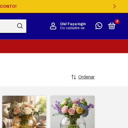
SCONTO!
0
Olá!
Faça login
Ou cadastre-se
Ordenar