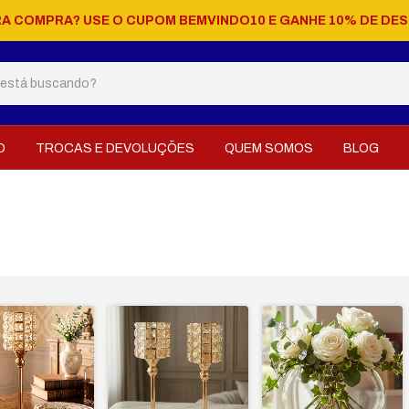
RA COMPRA? USE O CUPOM BEMVINDO10 E GANHE 10% DE DE
O
TROCAS E DEVOLUÇÕES
QUEM SOMOS
BLOG