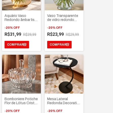
Aquário Vaso
Vaso Transparente
Redondo âmbar liso
de vidro redondo
de vidro Multiuso
com base 1.4L
decorativo para
-
20
%
OFF
-
20
%
OFF
montar terrários
R$31,99
R$23,99
R$39,99
R$29,99
Plantas
Bomboniere Potiche
Mesa Lateral
Flor de Lótus Cristal
Redonda Decorativa
de vidro com Tampa
- Apoio de canto
– Porta doces
-
20
%
OFF
Sofá Cama Multiuso
-
20
%
OFF