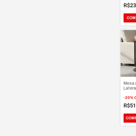
Plant
R$23
Mesa 
Latera
mesin
para 
-
20
%
Base 
R$51
MDF L
COM