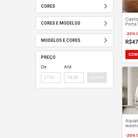
CORES
Casti
CORES E MODELOS
Porta
protet
vela
-
20
%
MODELOS E CORES
R$47
PREÇO
De
Até
APLICAR
Aquári
resis
1.6L v
aquári
-
20
%