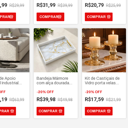
as
decorativo para
,99
R$31,99
R$20,79
R$29,99
R$39,99
R$25,99
arranjos Peixes
Terrários
COMPRAR
de Apoio
Bandeja Mármore
Kit de Castiçais de
l Industrial
com alça dourada
Vidro porta velas
ha de canto
decorativo abstrato
elegante decorativo
Sofá e Cama -
OFF
Para Mesa Cozinha
-
20
%
OFF
-
20
%
OFF
Ferro e Tampo
Quarto Cantinho do
,19
R$39,98
R$17,59
R$63,99
R$49,98
R$21,99
uxo
café
PRAR
COMPRAR
COMPRAR