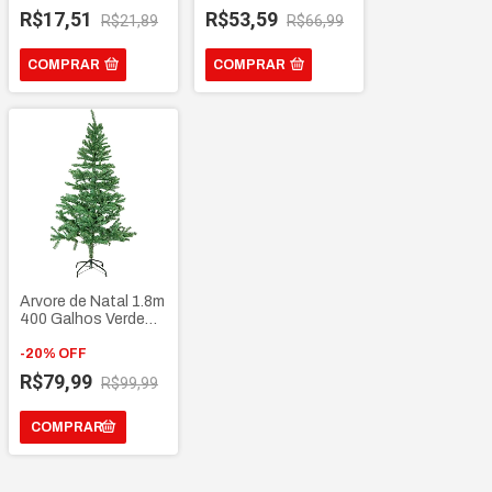
Baleiro Açucareiro
estilo industrial
R$17,51
R$53,59
R$21,89
R$66,99
decorativo luxo
COMPRAR
COMPRAR
Arvore de Natal 1.8m
400 Galhos Verde
decoração natalina
-
20
%
OFF
R$79,99
R$99,99