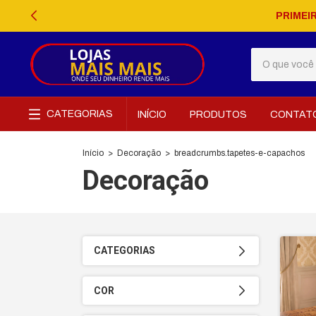
PRIMEI
CATEGORIAS
INÍCIO
PRODUTOS
CONTAT
Início
>
Decoração
>
breadcrumbs.tapetes-e-capachos
Decoração
CATEGORIAS
COR