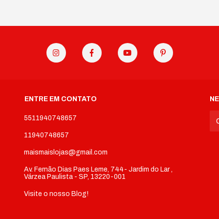
ENTRE EM CONTATO
N
5511940748657
11940748657
maismaislojas@gmail.com
Av. Fernão Dias Paes Leme, 744- Jardim do Lar ,
Várzea Paulista - SP, 13220-001
Visite o nosso Blog!