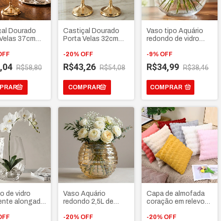
çal Dourado
Castiçal Dourado
Vaso tipo Aquário
 Velas 37cm
Porta Velas 32cm
redondo de vidro
or suporte de
protetor suporte de
decorativo 2,5L
OFF
vela
-
20
%
OFF
-
9
%
OFF
,04
R$43,26
R$34,99
R$58,80
R$54,08
R$38,46
COMPRAR
o de vidro
Vaso Aquário
Capa de almofada
tente alongado
redondo 2,5L de
coração em relevo
aso para
vidro canelado
pelúcia 42x42cm
os, terrários e
OFF
Âmbar Multiuso
-
20
%
OFF
-
20
%
OFF