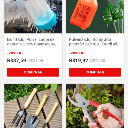
Borrifador Pulverizador de
Pulverizador Spray alta
espuma Snow Foam Manual
pressão 2 Litros - Borrifador
2 Litros - Lava Carro manual
manual com Válvula de alívio
-
20
%
OFF
e trava de gatilho
-
20
%
OFF
R$37,59
R$19,92
R$46,99
R$24,90
COMPRAR
COMPRAR