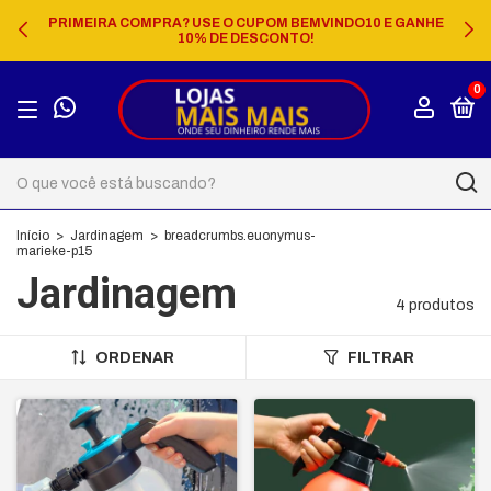
PRIMEIRA COMPRA? USE O CUPOM BEMVINDO10 E GANHE
10% DE DESCONTO!
0
Início
>
Jardinagem
>
breadcrumbs.euonymus-
marieke-p15
Jardinagem
4 produtos
ORDENAR
FILTRAR