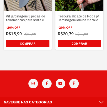
Kit jardinagem 3 peças de
Tesoura alicate de Poda p/
ferramentas para horta e
Jardinagem lâmina metálica
jardim cabo de madeira
para galhos, folhas e
-
20
%
OFF
plantas
-
20
%
OFF
R$15,99
R$20,79
R$19,99
R$25,99
NAVEGUE NAS CATEGORIAS