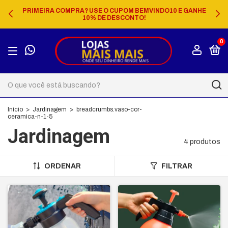
PRIMEIRA COMPRA? USE O CUPOM BEMVINDO10 E GANHE
10% DE DESCONTO!
0
Início
>
Jardinagem
>
breadcrumbs.vaso-cor-
ceramica-n-1-5
Jardinagem
4 produtos
ORDENAR
FILTRAR