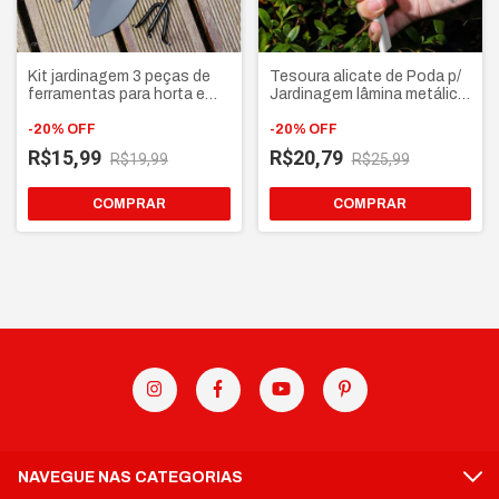
Kit jardinagem 3 peças de
Tesoura alicate de Poda p/
ferramentas para horta e
Jardinagem lâmina metálica
jardim cabo de madeira
para galhos, folhas e
-
20
%
OFF
plantas
-
20
%
OFF
R$15,99
R$20,79
R$19,99
R$25,99
NAVEGUE NAS CATEGORIAS