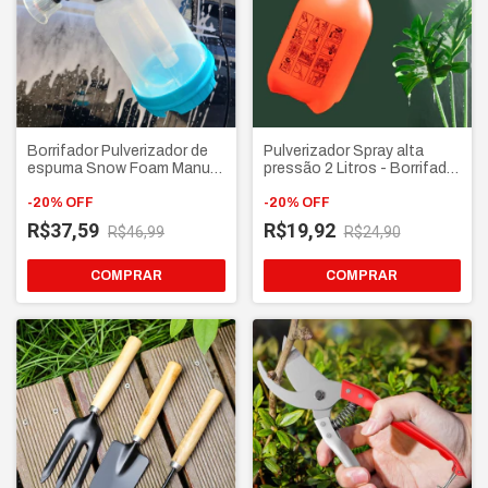
Borrifador Pulverizador de
Pulverizador Spray alta
espuma Snow Foam Manual
pressão 2 Litros - Borrifador
2 Litros - Lava Carro manual
manual com Válvula de alívio
-
20
%
OFF
e trava de gatilho
-
20
%
OFF
R$37,59
R$19,92
R$46,99
R$24,90
COMPRAR
COMPRAR