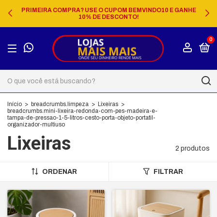
PRIMEIRA COMPRA? USE O CUPOM BEMVINDO10 E GANHE
10% DE DESCONTO!
0
Início
>
breadcrumbs.limpeza
>
Lixeiras
>
breadcrumbs.mini-lixeira-redonda-com-pes-madeira-e-
tampa-de-pressao-1-5-litros-cesto-porta-objeto-portatil-
organizador-multiuso
Lixeiras
2 produtos
ORDENAR
FILTRAR