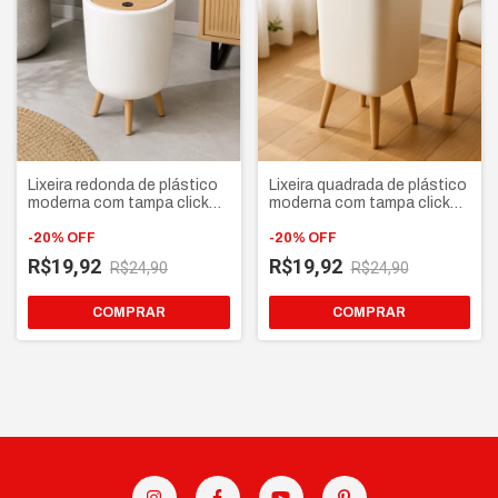
Lixeira redonda de plástico
Lixeira quadrada de plástico
moderna com tampa click
moderna com tampa click
pés e tampa tipo bambu
pés e tampa tipo bambu
-
20
%
OFF
-
20
%
OFF
R$19,92
R$19,92
R$24,90
R$24,90
COMPRAR
COMPRAR