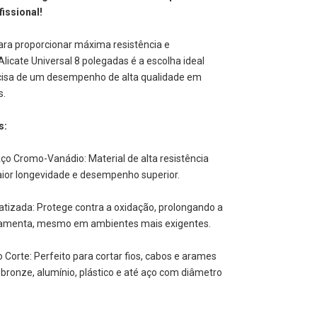
issional!
ara proporcionar máxima resistência e
 Alicate Universal 8 polegadas é a escolha ideal
isa de um desempenho de alta qualidade em
s.
s:
ço Cromo-Vanádio: Material de alta resistência
ior longevidade e desempenho superior.
atizada: Protege contra a oxidação, prolongando a
erramenta, mesmo em ambientes mais exigentes.
o Corte: Perfeito para cortar fios, cabos e arames
, bronze, alumínio, plástico e até aço com diâmetro