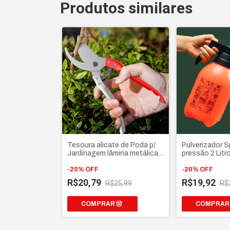
Produtos similares
Tesoura alicate de Poda p/
Pulverizador S
Jardinagem lâmina metálica
pressão 2 Litro
para galhos, folhas e plantas
manual com Vál
-
20
%
OFF
e trava de gati
-
20
%
OFF
R$20,79
R$19,92
R$25,99
R$
COMPRAR