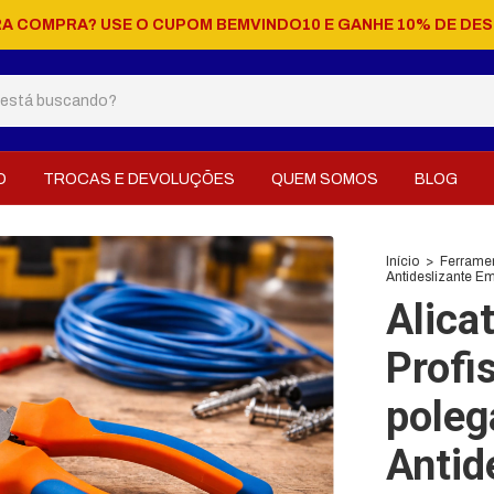
RA COMPRA? USE O CUPOM BEMVINDO10 E GANHE 10% DE DE
O
TROCAS E DEVOLUÇÕES
QUEM SOMOS
BLOG
Início
>
Ferrame
Antideslizante E
Alica
Profi
poleg
Antid