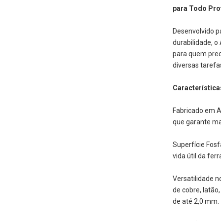
para Todo Prof
Desenvolvido p
durabilidade, o
para quem prec
diversas tarefa
Característica
Fabricado em A
que garante ma
Superfície Fosf
vida útil da f
Versatilidade n
de cobre, latão
de até 2,0 mm.