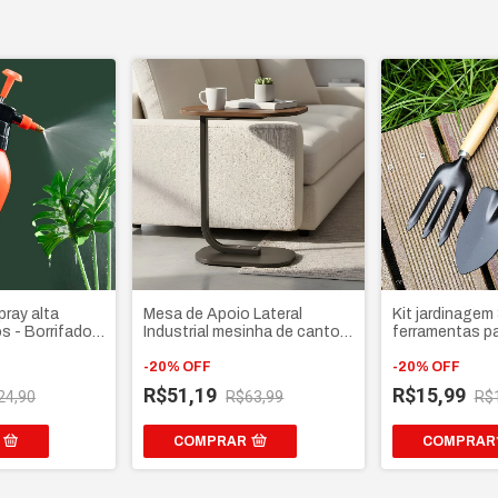
pray alta
Mesa de Apoio Lateral
Kit jardinagem
s - Borrifador
Industrial mesinha de canto
ferramentas pa
vula de alívio
para Sofá e Cama - Base
jardim cabo de
lho
Ferro e Tampo MDF Luxo
-
20
%
OFF
-
20
%
OFF
R$51,19
R$15,99
24,90
R$63,99
R$
COMPRAR