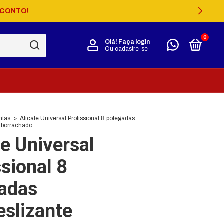
SCONTO!
0
Olá!
Faça login
Ou cadastre-se
ntas
>
Alicate Universal Profissional 8 polegadas
mborrachado
te Universal
ssional 8
adas
eslizante