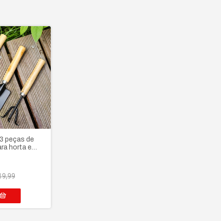
 3 peças de
ra horta e
 madeira
19,99