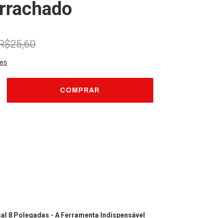
rrachado
R$25,60
hes
envio
o CEP:
ALTERAR CEP
CALCULAR
sal 8 Polegadas - A Ferramenta Indispensável