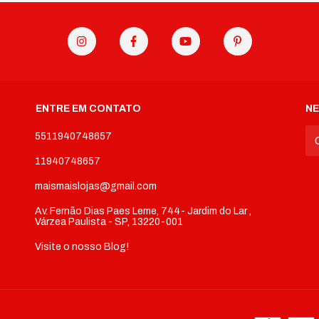
ENTRE EM CONTATO
N
5511940748657
11940748657
maismaislojas@gmail.com
Av. Fernão Dias Paes Leme, 744- Jardim do Lar ,
Várzea Paulista - SP, 13220-001
Visite o nosso Blog!