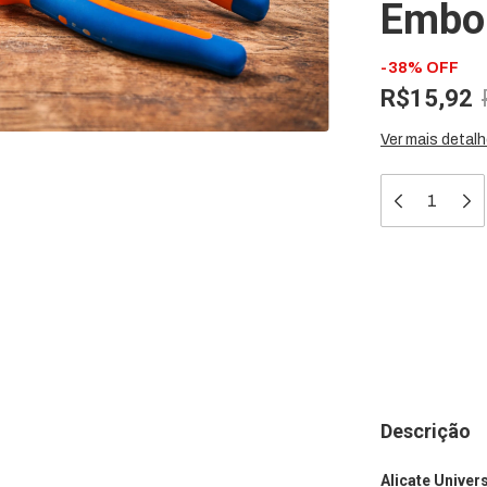
Embo
-
38
%
OFF
R$15,92
Ver mais detal
Meios de 
Entregas para 
Descrição
Alicate Univer