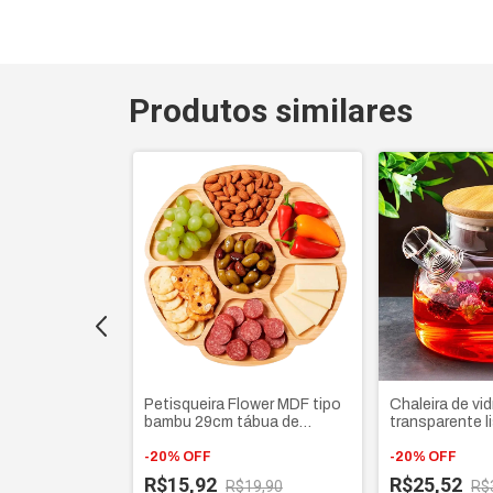
Produtos similares
ro
Petisqueira Flower MDF tipo
Chaleira de vid
 1,1L com
bambu 29cm tábua de
transparente l
de madeira
petiscos com 7 divisórias
filtro infusor 
para frios e aperitivos
-
20
%
OFF
bambu
-
20
%
OFF
R$15,92
R$25,52
109,29
R$19,90
R$