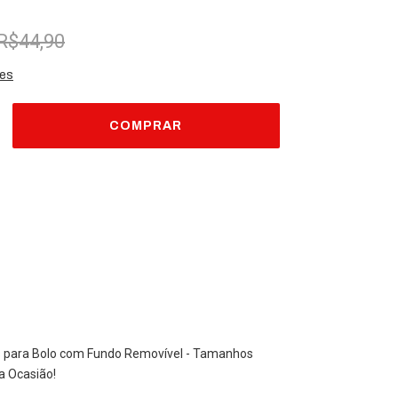
R$44,90
hes
envio
o CEP:
ALTERAR CEP
CALCULAR
s para Bolo com Fundo Removível - Tamanhos
a Ocasião!