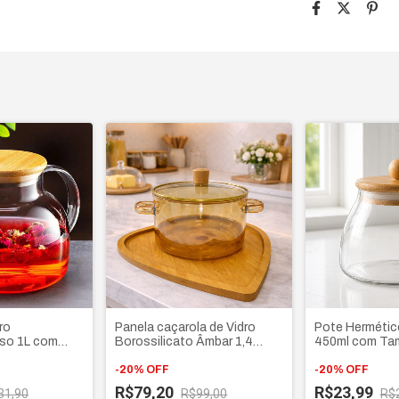
ro
Panela caçarola de Vidro
Pote Hermétic
iso 1L com
Borossilicato Âmbar 1,4
450ml com Ta
e tampa de
Litros com tampa e alça
Bambu, para gr
dupla
-
20
%
OFF
café e açúcar
-
20
%
OFF
R$79,20
R$23,99
31,90
R$99,00
R$