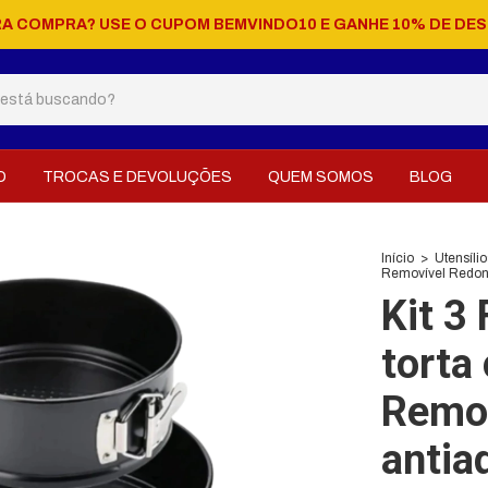
RA COMPRA? USE O CUPOM BEMVINDO10 E GANHE 10% DE DE
O
TROCAS E DEVOLUÇÕES
QUEM SOMOS
BLOG
Início
>
Utensíli
Removível Redon
Kit 3
torta
Remo
antia