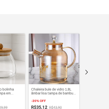
o bolinha
Chaleira bule de vidro 1,8L
Pote hermético
mpa em
âmbar lisa tampa de bambu
canelado com
ãos, doces,
com cristal e infusor
bambu e argol
-
20
%
OFF
500ml
-
20
%
OFF
R$35,12
29,99
R$43,90