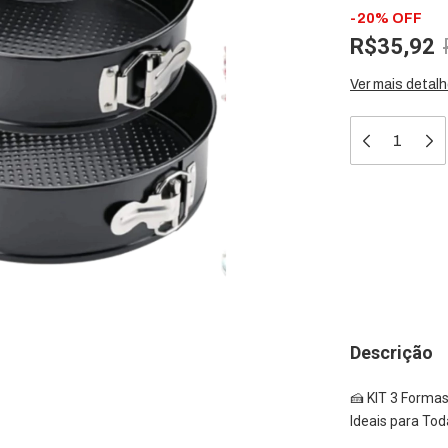
-
20
%
OFF
R$35,92
Ver mais detal
Meios de 
Entregas para 
Descrição
🍰 KIT 3 Forma
Ideais para Tod