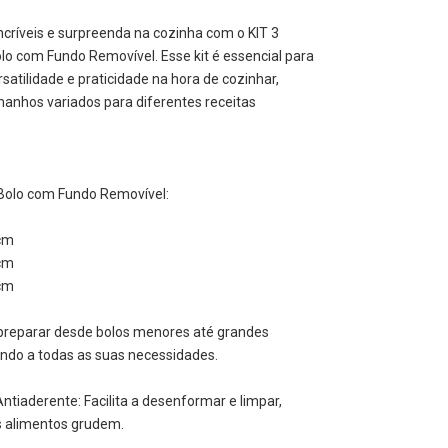
ncríveis e surpreenda na cozinha com o KIT 3
lo com Fundo Removível. Esse kit é essencial para
atilidade e praticidade na hora de cozinhar,
anhos variados para diferentes receitas
Bolo com Fundo Removível:
cm
cm
cm
 preparar desde bolos menores até grandes
endo a todas as suas necessidades.
tiaderente: Facilita a desenformar e limpar,
s alimentos grudem.