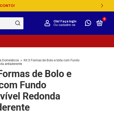
SCONTO!
0
Olá!
Faça login
Ou cadastre-se
os Domésticos
>
Kit 3 Formas de Bolo e torta com Fundo
da antiaderente
 Formas de Bolo e
 com Fundo
vível Redonda
derente