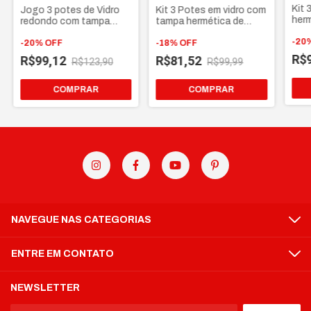
Kit 
Jogo 3 potes de Vidro
Kit 3 Potes em vidro com
her
redondo com tampa
tampa hermética de
tam
hermética de bambu e
bambu bolinha
puxa
-
20
puxador cristal
-
20
%
OFF
-
18
%
OFF
R$
R$99,12
R$81,52
R$123,90
R$99,99
COMPRAR
COMPRAR
NAVEGUE NAS CATEGORIAS
ENTRE EM CONTATO
NEWSLETTER