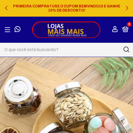
PRIMEIRA COMPRA? USE O CUPOM BEMVINDO10 E GANHE
10% DE DESCONTO!
0