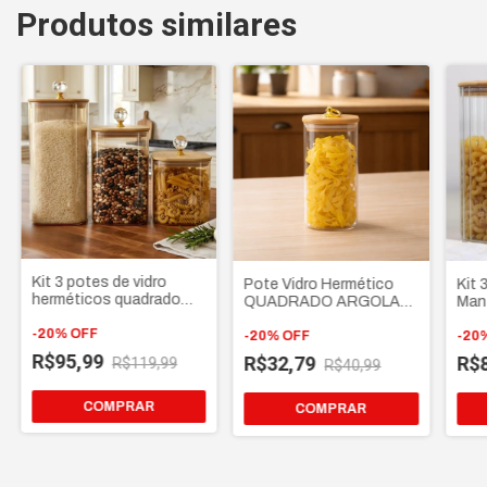
Produtos similares
Kit 3 potes de vidro
Pote Vidro Hermético
Kit 
herméticos quadrado
QUADRADO ARGOLA
Man
tampa de bambu e
Tampa Bambu Puxador
Vid
puxador Cristal
-
20
%
OFF
Dourado Porta
-
20
%
OFF
Bam
-
20
Mantimentos 700ml
Dou
R$95,99
R$32,79
R$
R$119,99
R$40,99
COMPRAR