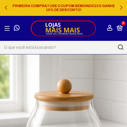
PRIMEIRA COMPRA? USE O CUPOM BEMVINDO10 E GANHE
10% DE DESCONTO!
0