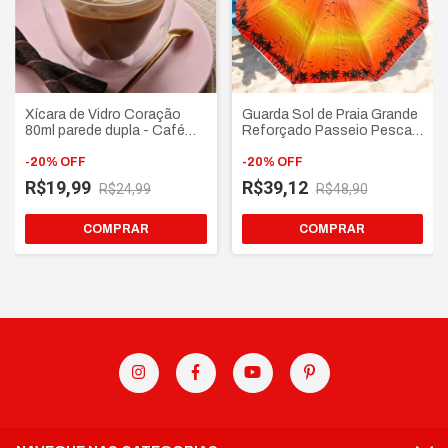
Xícara de Vidro Coração
Guarda Sol de Praia Grande
80ml parede dupla - Café
Reforçado Passeio Pesca
Chá Capuccino Expresso
Camping Piscina -
-
20
%
OFF
Estampas Sortidas
-
20
%
OFF
R$19,99
R$39,12
R$24,99
R$48,90
COMPRAR