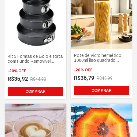
Pote de Vidro hermético
Kit 3 Formas de Bolo e torta
1000ml liso quadrado
com Fundo Removível
resistente Tampa Bambu
Redonda antiaderente
puxador argola Dourada
-
20
%
OFF
-
20
%
OFF
R$36,79
R$35,92
R$45,99
R$44,90