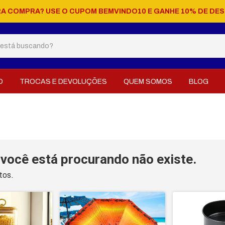
RA COMPRA? USE O CUPOM BEMVINDO10 E GANHE 10% DE DE
O
TROCAS E DEVOLUÇÕES
QUEM SOMOS
BLOG
você está procurando não existe.
tos.