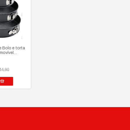
e Bolo e torta
movível
aderente
44,90