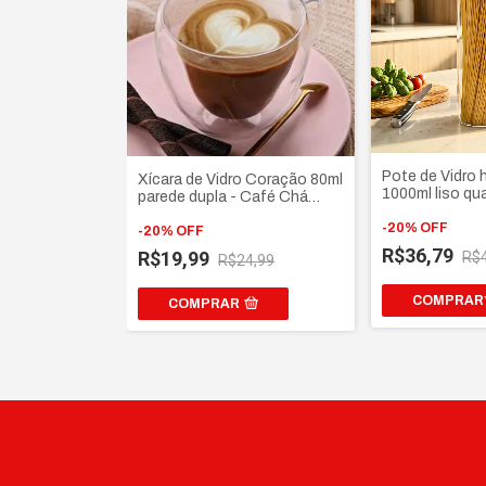
Pote de Vidro 
Xícara de Vidro Coração 80ml
1000ml liso qu
parede dupla - Café Chá
resistente Ta
Capuccino Expresso
puxador argol
-
20
%
OFF
-
20
%
OFF
R$36,79
R$19,99
R$
R$24,99
COMPRAR