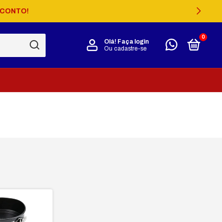
SCONTO!
0
Olá!
Faça login
Ou cadastre-se